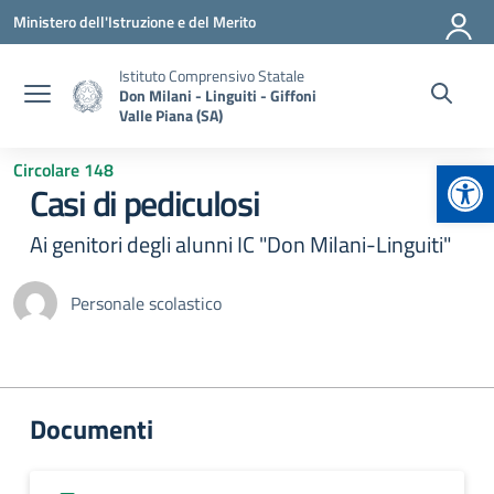
Vai ai contenuti
Vai al menu di navigazione
Vai al footer
Ministero dell'Istruzione e del Merito
Istituto Comprensivo Statale
Don Milani - Linguiti - Giffoni
Valle Piana (SA)
Apr
Circolare 148
Casi di pediculosi
Ai genitori degli alunni IC "Don Milani-Linguiti"
Personale scolastico
Documenti