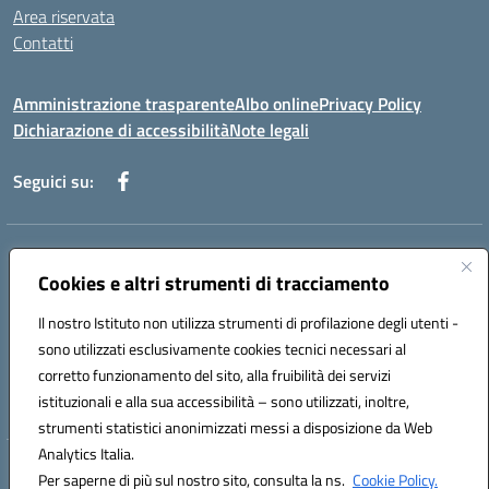
Area riservata
Contatti
Amministrazione trasparente
Albo online
Privacy Policy
Dichiarazione di accessibilità
Note legali
Seguici su:
Indirizzo:
Piazza Giovanni XXIII - Giffoni Valle Piana (SA)
Centralino:
Cookies e altri strumenti di tracciamento
089868360
Email:
saic857007@istruzione.it
Posta elettronica certificata (PEC):
saic857007@pec.istruzione.it
Il nostro Istituto non utilizza strumenti di profilazione degli utenti -
Codice fiscale: 80025860653
sono utilizzati esclusivamente cookies tecnici necessari al
Codice meccanografico:
SAIC857007
corretto funzionamento del sito, alla fruibilità dei servizi
Codice Indice delle Pubbliche Amministrazioni (IPA): istsc_saic857007
istituzionali e alla sua accessibilità – sono utilizzati, inoltre,
strumenti statistici anonimizzati messi a disposizione da Web
Analytics Italia.
Hosting & Powered by 3D Solution S.r.l.
Per saperne di più sul nostro sito, consulta la ns.
Cookie Policy.