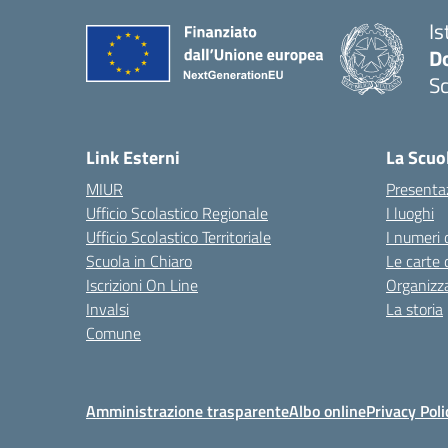
Is
Do
Sc
— 
Link Esterni
La Scuo
MIUR
Presenta
Ufficio Scolastico Regionale
I luoghi
Ufficio Scolastico Territoriale
I numeri 
Scuola in Chiaro
Le carte 
Iscrizioni On Line
Organizz
Invalsi
La storia
Comune
Amministrazione trasparente
Albo online
Privacy Poli