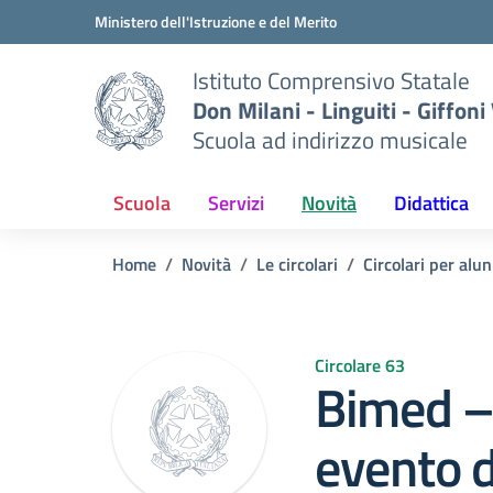
Vai ai contenuti
Vai al menu di navigazione
Vai al footer
Ministero dell'Istruzione e del Merito
Istituto Comprensivo Statale
Don Milani - Linguiti - Giffoni
Scuola ad indirizzo musicale
Scuola
Servizi
Novità
Didattica
Home
Novità
Le circolari
Circolari per alun
Circolare 63
Bimed –
evento d