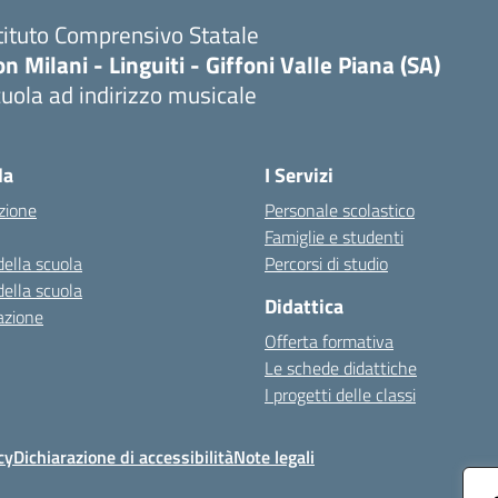
tituto Comprensivo Statale
n Milani - Linguiti - Giffoni Valle Piana (SA)
uola ad indirizzo musicale
Visita la pagina iniziale della scuola
la
I Servizi
zione
Personale scolastico
Famiglie e studenti
della scuola
Percorsi di studio
della scuola
Didattica
azione
Offerta formativa
Le schede didattiche
I progetti delle classi
cy
Dichiarazione di accessibilità
Note legali