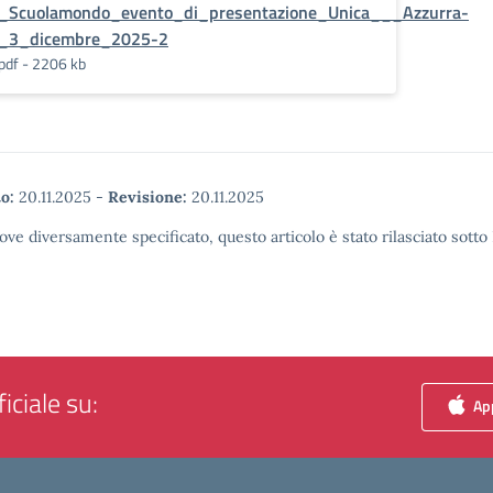
_Scuolamondo_evento_di_presentazione_Unica___Azzurra-
_3_dicembre_2025-2
pdf - 2206 kb
o:
20.11.2025
-
Revisione:
20.11.2025
ove diversamente specificato, questo articolo è stato rilasciato sott
iciale su:
App