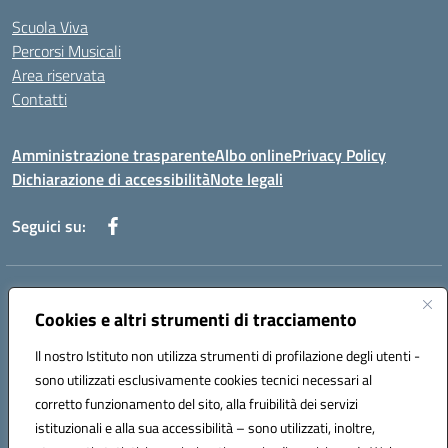
Scuola Viva
Percorsi Musicali
Area riservata
Contatti
Amministrazione trasparente
Albo online
Privacy Policy
Dichiarazione di accessibilità
Note legali
Seguici su:
Indirizzo:
Piazza Giovanni XXIII - Giffoni Valle Piana (SA)
Centralino:
Cookies e altri strumenti di tracciamento
089868360
Email:
saic857007@istruzione.it
Posta elettronica certificata (PEC):
saic857007@pec.istruzione.it
Il nostro Istituto non utilizza strumenti di profilazione degli utenti -
Codice fiscale: 80025860653
sono utilizzati esclusivamente cookies tecnici necessari al
Codice meccanografico:
SAIC857007
corretto funzionamento del sito, alla fruibilità dei servizi
Codice Indice delle Pubbliche Amministrazioni (IPA): istsc_saic857007
istituzionali e alla sua accessibilità – sono utilizzati, inoltre,