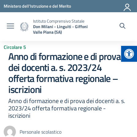
Vai ai contenuti
Vai al menu di navigazione
Vai al footer
Ministero dell'Istruzione e del Merito
Istituto Comprensivo Statale
Don Milani - Linguiti - Giffoni
Valle Piana (SA)
Apr
Circolare 5
Anno di formazione e di prova
dei docenti a. s. 2023/24
offerta formativa regionale –
iscrizioni
Anno di formazione e di prova dei docenti a. s.
2023/24 offerta formativa regionale -
iscrizioni
Personale scolastico