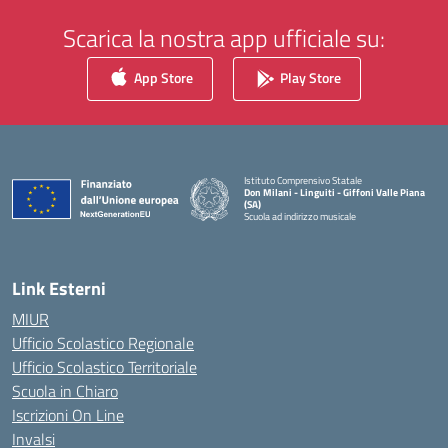
Scarica la nostra app ufficiale su:
App Store
Play Store
Istituto Comprensivo Statale
Don Milani - Linguiti - Giffoni Valle Piana
(SA)
Scuola ad indirizzo musicale
— Visita la pagina iniziale della scuola
Link Esterni
MIUR
Ufficio Scolastico Regionale
Ufficio Scolastico Territoriale
Scuola in Chiaro
Iscrizioni On Line
Invalsi