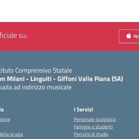
iciale su:
App
tituto Comprensivo Statale
n Milani - Linguiti - Giffoni Valle Piana (SA)
uola ad indirizzo musicale
Visita la pagina iniziale della scuola
la
I Servizi
zione
Personale scolastico
Famiglie e studenti
della scuola
Percorsi di studio