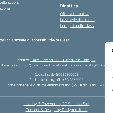
della scuola
Didattica
azione
Offerta formativa
Le schede didattiche
I progetti delle classi
cy
Dichiarazione di accessibilità
Note legali
Indirizzo:
Piazza Giovanni XXIII - Giffoni Valle Piana (SA)
Email:
saic857007@istruzione.it
Posta elettronica certificata (PEC):
saic85
Codice fiscale: 80025860653
Codice meccanografico:
SAIC857007
Codice Indice delle Pubbliche Amministrazioni (IPA): istsc_saic857007
Hosting & Powered by 3D Solution S.r.l.
Concept & Design by Designers Italia