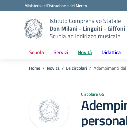
Vai ai contenuti
Vai al menu di navigazione
Vai al footer
Ministero dell'Istruzione e del Merito
Istituto Comprensivo Statale
Don Milani - Linguiti - Giffoni
Scuola ad indirizzo musicale
Scuola
Servizi
Novità
Didattica
Home
Novità
Le circolari
Adempimenti del 
Circolare 65
Adempim
personal