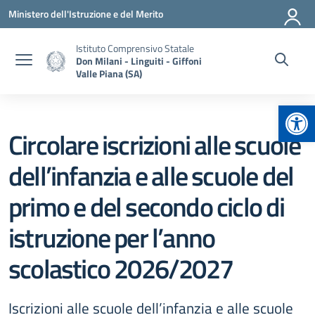
Vai ai contenuti
Vai al menu di navigazione
Vai al footer
Ministero dell'Istruzione e del Merito
Istituto Comprensivo Statale
Don Milani - Linguiti - Giffoni
Valle Piana (SA)
Apr
Circolare iscrizioni alle scuole
dell’infanzia e alle scuole del
primo e del secondo ciclo di
istruzione per l’anno
scolastico 2026/2027
Iscrizioni alle scuole dell’infanzia e alle scuole