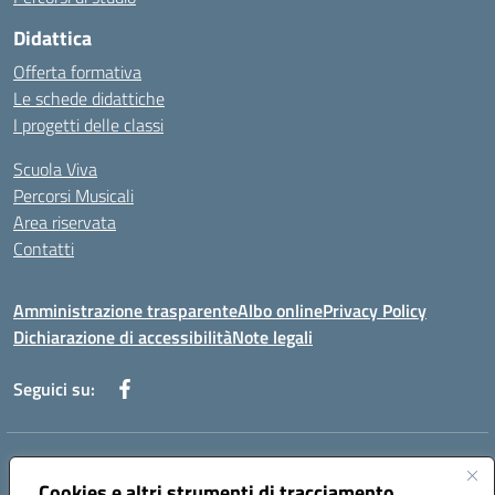
Didattica
Offerta formativa
Le schede didattiche
I progetti delle classi
Scuola Viva
Percorsi Musicali
Area riservata
Contatti
Amministrazione trasparente
Albo online
Privacy Policy
Dichiarazione di accessibilità
Note legali
Seguici su:
Indirizzo:
Piazza Giovanni XXIII - Giffoni Valle Piana (SA)
Centralino:
Cookies e altri strumenti di tracciamento
089868360
Email:
saic857007@istruzione.it