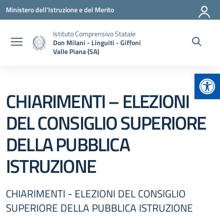
Vai ai contenuti
Vai al menu di navigazione
Vai al footer
Ministero dell'Istruzione e del Merito
Istituto Comprensivo Statale
Don Milani - Linguiti - Giffoni
Valle Piana (SA)
Apr
CHIARIMENTI – ELEZIONI
DEL CONSIGLIO SUPERIORE
DELLA PUBBLICA
ISTRUZIONE
CHIARIMENTI - ELEZIONI DEL CONSIGLIO
SUPERIORE DELLA PUBBLICA ISTRUZIONE