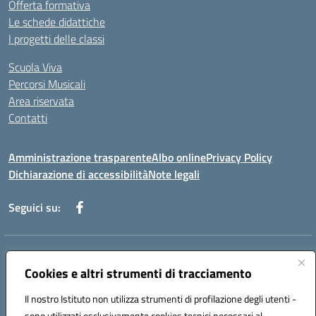
Offerta formativa
Le schede didattiche
I progetti delle classi
Scuola Viva
Percorsi Musicali
Area riservata
Contatti
Amministrazione trasparente
Albo online
Privacy Policy
Dichiarazione di accessibilità
Note legali
Seguici su:
Indirizzo:
Piazza Giovanni XXIII - Giffoni Valle Piana (SA)
Centralino:
Cookies e altri strumenti di tracciamento
089868360
Email:
saic857007@istruzione.it
Posta elettronica certificata (PEC):
saic857007@pec.istruzione.it
Il nostro Istituto non utilizza strumenti di profilazione degli utenti -
Codice fiscale: 80025860653
sono utilizzati esclusivamente cookies tecnici necessari al