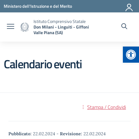
Vai ai contenuti
Vai al menu di navigazione
Vai al footer
Ministero dell'Istruzione e del Merito
Istituto Comprensivo Statale
Don Milani - Linguiti - Giffoni
Valle Piana (SA)
Apr
Calendario eventi
Stampa / Condividi
Pubblicato:
22.02.2024
-
Revisione:
22.02.2024