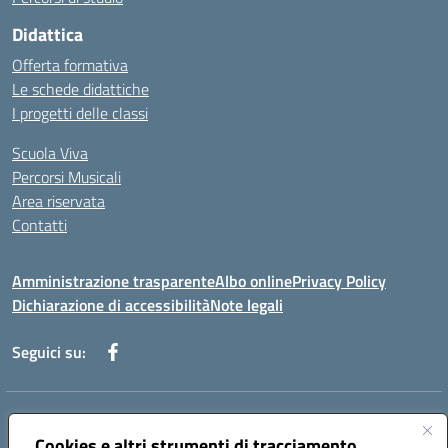
Didattica
Offerta formativa
Le schede didattiche
I progetti delle classi
Scuola Viva
Percorsi Musicali
Area riservata
Contatti
Amministrazione trasparente
Albo online
Privacy Policy
Dichiarazione di accessibilità
Note legali
Seguici su:
Indirizzo:
Piazza Giovanni XXIII - Giffoni Valle Piana (SA)
Centralino:
Cookies e altri strumenti di tracciamento
089868360
Email:
saic857007@istruzione.it