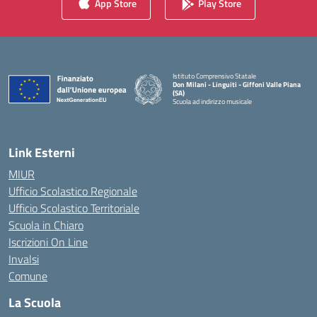
App Store
Play Store
Istituto Comprensivo Statale
Don Milani - Linguiti - Giffoni Valle Piana
(SA)
Scuola ad indirizzo musicale
— Visita la pagina iniziale della scuola
Link Esterni
MIUR
Ufficio Scolastico Regionale
Ufficio Scolastico Territoriale
Scuola in Chiaro
Iscrizioni On Line
Invalsi
Comune
La Scuola