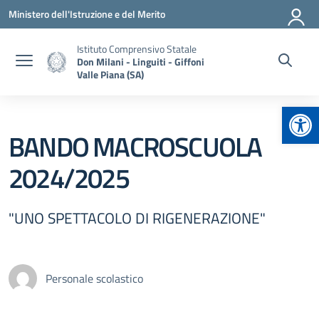
Vai ai contenuti
Vai al menu di navigazione
Vai al footer
Ministero dell'Istruzione e del Merito
Istituto Comprensivo Statale
Don Milani - Linguiti - Giffoni
Valle Piana (SA)
Apr
BANDO MACROSCUOLA
2024/2025
"UNO SPETTACOLO DI RIGENERAZIONE"
Personale scolastico