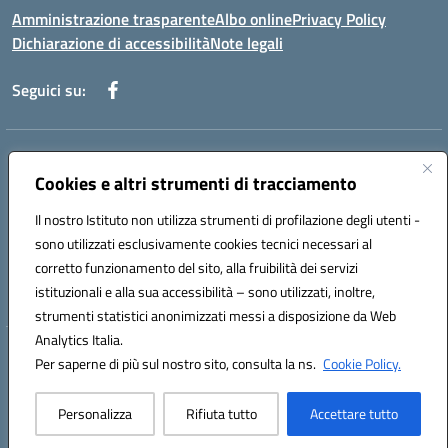
Amministrazione trasparente
Albo online
Privacy Policy
Dichiarazione di accessibilità
Note legali
Seguici su:
Indirizzo:
Piazza Giovanni XXIII - Giffoni Valle Piana (SA)
Centralino:
Cookies e altri strumenti di tracciamento
089868360
Email:
saic857007@istruzione.it
Posta elettronica certificata (PEC):
saic857007@pec.istruzione.it
Il nostro Istituto non utilizza strumenti di profilazione degli utenti -
Codice fiscale: 80025860653
sono utilizzati esclusivamente cookies tecnici necessari al
Codice meccanografico:
SAIC857007
corretto funzionamento del sito, alla fruibilità dei servizi
Codice Indice delle Pubbliche Amministrazioni (IPA): istsc_saic857007
istituzionali e alla sua accessibilità – sono utilizzati, inoltre,
strumenti statistici anonimizzati messi a disposizione da Web
Analytics Italia.
Hosting & Powered by 3D Solution S.r.l.
Per saperne di più sul nostro sito, consulta la ns.
Cookie Policy.
Concept & Design by Designers Italia
Personalizza
Rifiuta tutto
Accettare tutto