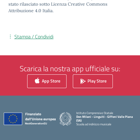
stato rilasciato sotto Licenza Creative Commons
Attribuzione 4.0 Italia.
Stampa / Condividi
Scarica la nostra app ufficiale su:
App Store
Play Store
Istituto Comprensivo Statale
Don Milani - Linguiti - Giffoni Valle Piana
(SA)
Scuola ad indirizzo musicale
— Visita la pagina iniziale della scuola