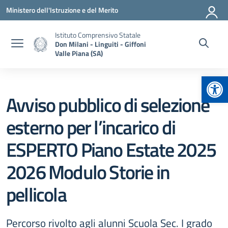
Vai ai contenuti
Vai al menu di navigazione
Vai al footer
Ministero dell'Istruzione e del Merito
Istituto Comprensivo Statale
Don Milani - Linguiti - Giffoni
Valle Piana (SA)
Apr
Avviso pubblico di selezione
esterno per l’incarico di
ESPERTO Piano Estate 2025
2026 Modulo Storie in
pellicola
Percorso rivolto agli alunni Scuola Sec. I grado