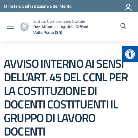
Vai ai contenuti
Vai al menu di navigazione
Vai al footer
Ministero dell'Istruzione e del Merito
Istituto Comprensivo Statale
Don Milani - Linguiti - Giffoni
Valle Piana (SA)
Apr
AVVISO INTERNO AI SENSI
DELL’ART. 45 DEL CCNL PER
LA COSTITUZIONE DI
DOCENTI COSTITUENTI IL
GRUPPO DI LAVORO
DOCENTI