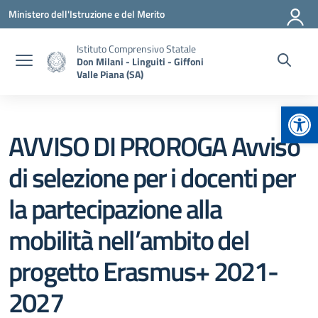
Vai ai contenuti
Vai al menu di navigazione
Vai al footer
Ministero dell'Istruzione e del Merito
Istituto Comprensivo Statale
Don Milani - Linguiti - Giffoni
Valle Piana (SA)
Apr
AVVISO DI PROROGA Avviso
di selezione per i docenti per
la partecipazione alla
mobilità nell’ambito del
progetto Erasmus+ 2021-
2027