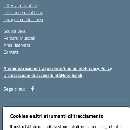
Offerta formativa
Le schede didattiche
I progetti delle classi
Scuola Viva
Percorsi Musicali
Area riservata
Contatti
Amministrazione trasparente
Albo online
Privacy Policy
Dichiarazione di accessibilità
Note legali
Seguici su:
Indirizzo:
Piazza Giovanni XXIII - Giffoni Valle Piana (SA)
Centralino:
Cookies e altri strumenti di tracciamento
089868360
Email:
saic857007@istruzione.it
Posta elettronica certificata (PEC):
saic857007@pec.istruzione.it
Il nostro Istituto non utilizza strumenti di profilazione degli utenti -