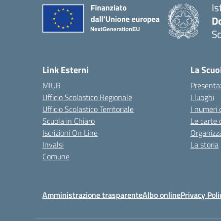
Is
Do
Sc
— 
Link Esterni
La Scuo
MIUR
Presenta
Ufficio Scolastico Regionale
I luoghi
Ufficio Scolastico Territoriale
I numeri 
Scuola in Chiaro
Le carte 
Iscrizioni On Line
Organizz
Invalsi
La storia
Comune
Amministrazione trasparente
Albo online
Privacy Poli