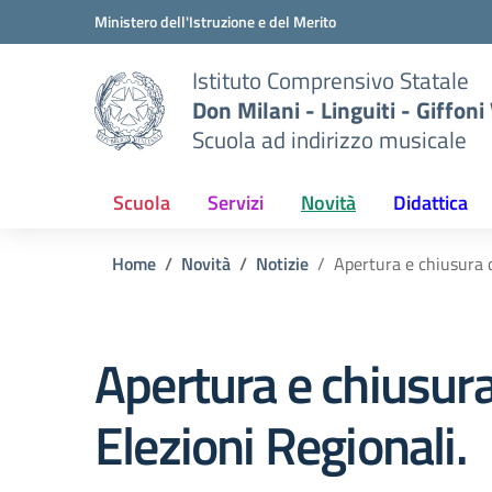
Vai ai contenuti
Vai al menu di navigazione
Vai al footer
Ministero dell'Istruzione e del Merito
Istituto Comprensivo Statale
Don Milani - Linguiti - Giffoni
Scuola ad indirizzo musicale
Scuola
Servizi
Novità
Didattica
Home
Novità
Notizie
Apertura e chiusura de
Apertura e chiusura 
Elezioni Regionali.