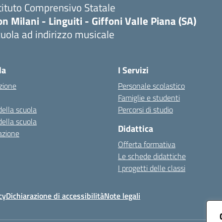
tituto Comprensivo Statale
n Milani - Linguiti - Giffoni Valle Piana (SA)
uola ad indirizzo musicale
Visita la pagina iniziale della scuola
la
I Servizi
zione
Personale scolastico
Famiglie e studenti
della scuola
Percorsi di studio
della scuola
Didattica
azione
Offerta formativa
Le schede didattiche
I progetti delle classi
cy
Dichiarazione di accessibilità
Note legali