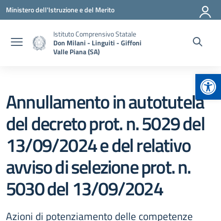
Vai ai contenuti
Vai al menu di navigazione
Vai al footer
Ministero dell'Istruzione e del Merito
Istituto Comprensivo Statale
Don Milani - Linguiti - Giffoni
Valle Piana (SA)
Apr
Annullamento in autotutela
del decreto prot. n. 5029 del
13/09/2024 e del relativo
avviso di selezione prot. n.
5030 del 13/09/2024
Azioni di potenziamento delle competenze