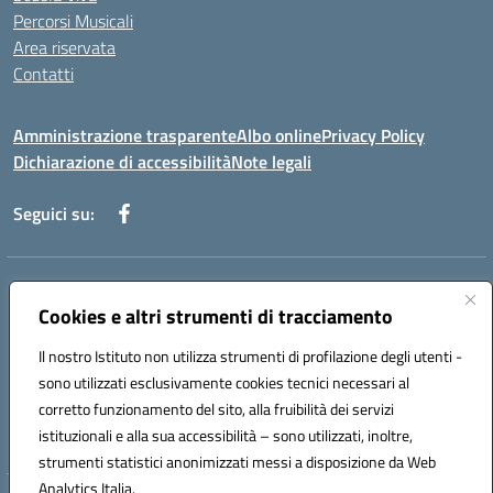
Percorsi Musicali
Area riservata
Contatti
Amministrazione trasparente
Albo online
Privacy Policy
Dichiarazione di accessibilità
Note legali
Seguici su:
Indirizzo:
Piazza Giovanni XXIII - Giffoni Valle Piana (SA)
Centralino:
Cookies e altri strumenti di tracciamento
089868360
Email:
saic857007@istruzione.it
Posta elettronica certificata (PEC):
saic857007@pec.istruzione.it
Il nostro Istituto non utilizza strumenti di profilazione degli utenti -
Codice fiscale: 80025860653
sono utilizzati esclusivamente cookies tecnici necessari al
Codice meccanografico:
SAIC857007
corretto funzionamento del sito, alla fruibilità dei servizi
Codice Indice delle Pubbliche Amministrazioni (IPA): istsc_saic857007
istituzionali e alla sua accessibilità – sono utilizzati, inoltre,
strumenti statistici anonimizzati messi a disposizione da Web
Analytics Italia.