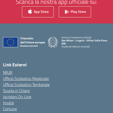
Scarica la nostra app ufficiale su:
App Store
Play Store
Istituto Comprensivo Statale
Don Milani - Linguiti - Giffoni Valle Piana
(SA)
Scuola ad indirizzo musicale
— Visita la pagina iniziale della scuola
Link Esterni
MIUR
Ufficio Scolastico Regionale
Ufficio Scolastico Territoriale
Scuola in Chiaro
Iscrizioni On Line
Invalsi
Comune