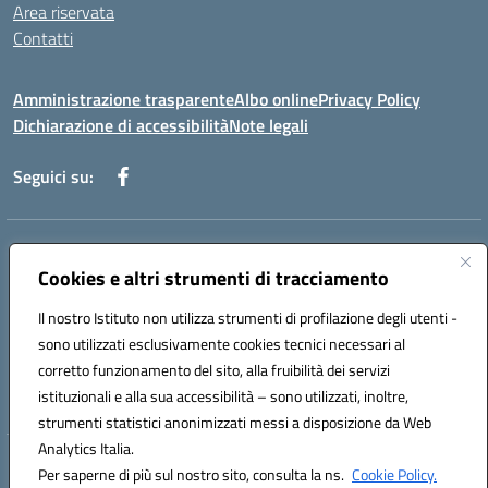
Area riservata
Contatti
Amministrazione trasparente
Albo online
Privacy Policy
Dichiarazione di accessibilità
Note legali
Seguici su:
Indirizzo:
Piazza Giovanni XXIII - Giffoni Valle Piana (SA)
Centralino:
Cookies e altri strumenti di tracciamento
089868360
Email:
saic857007@istruzione.it
Posta elettronica certificata (PEC):
saic857007@pec.istruzione.it
Il nostro Istituto non utilizza strumenti di profilazione degli utenti -
Codice fiscale: 80025860653
sono utilizzati esclusivamente cookies tecnici necessari al
Codice meccanografico:
SAIC857007
corretto funzionamento del sito, alla fruibilità dei servizi
Codice Indice delle Pubbliche Amministrazioni (IPA): istsc_saic857007
istituzionali e alla sua accessibilità – sono utilizzati, inoltre,
strumenti statistici anonimizzati messi a disposizione da Web
Analytics Italia.
Hosting & Powered by 3D Solution S.r.l.
Per saperne di più sul nostro sito, consulta la ns.
Cookie Policy.