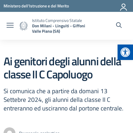
Vai ai contenuti
Vai al menu di navigazione
Vai al footer
Ministero dell'Istruzione e del Merito
Istituto Comprensivo Statale
Don Milani - Linguiti - Giffoni
Valle Piana (SA)
Apr
Ai genitori degli alunni della
classe II C Capoluogo
Si comunica che a partire da domani 13
Settebre 2024, gli alunni della classe II C
entreranno ed usciranno dal portone centrale.