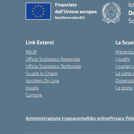
Is
Do
Sc
— 
Link Esterni
La Scuo
MIUR
Presenta
Ufficio Scolastico Regionale
I luoghi
Ufficio Scolastico Territoriale
I numeri 
Scuola in Chiaro
Le carte 
Iscrizioni On Line
Organizz
Invalsi
La storia
Comune
Amministrazione trasparente
Albo online
Privacy Poli