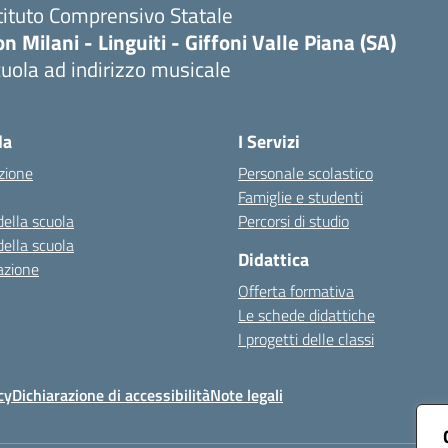
tituto Comprensivo Statale
n Milani - Linguiti - Giffoni Valle Piana (SA)
uola ad indirizzo musicale
Visita la pagina iniziale della scuola
la
I Servizi
zione
Personale scolastico
Famiglie e studenti
della scuola
Percorsi di studio
della scuola
Didattica
azione
Offerta formativa
Le schede didattiche
I progetti delle classi
cy
Dichiarazione di accessibilità
Note legali