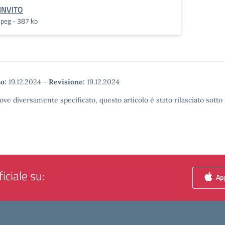
INVITO
jpeg - 387 kb
o:
19.12.2024
-
Revisione:
19.12.2024
ove diversamente specificato, questo articolo è stato rilasciato sott
iciale su:
App