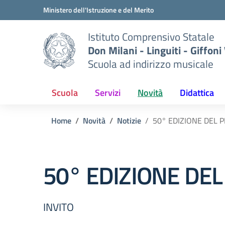
Vai ai contenuti
Vai al menu di navigazione
Vai al footer
Ministero dell'Istruzione e del Merito
Istituto Comprensivo Statale
Don Milani - Linguiti - Giffoni
Scuola ad indirizzo musicale
Scuola
Servizi
Novità
Didattica
Home
Novità
Notizie
50° EDIZIONE DEL 
50° EDIZIONE DE
INVITO